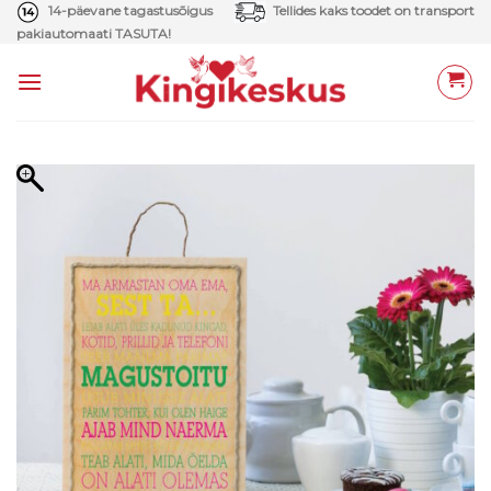
Skip
14-päevane tagastusõigus
Tellides kaks toodet on transport
pakiautomaati TASUTA!
to
content