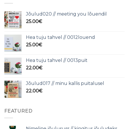
Jõulud020 // meeting you lõuendil
25.00
€
Hea tuju tahvel // 0012louend
25.00
€
Hea tuju tahvel // 0013puit
22.00
€
Jõulud017 // minu kallis puitalusel
22.00
€
FEATURED
Nimeline jõulususs // kingitus jõuludeks