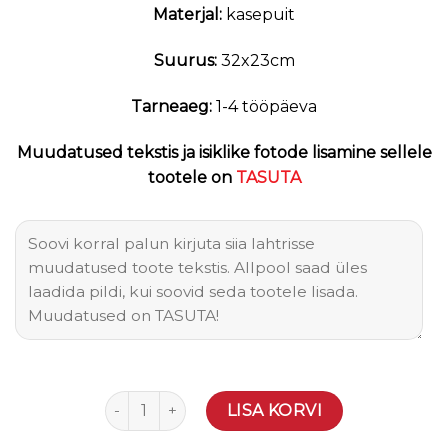
Materjal:
kasepuit
Suurus:
32x23cm
Tarneaeg:
1-4 tööpäeva
Muudatused tekstis ja isiklike fotode lisamine sellele
tootele on
TASUTA
Originaalne kingitus // Mida kinkida? 0058 kogu
LISA KORVI