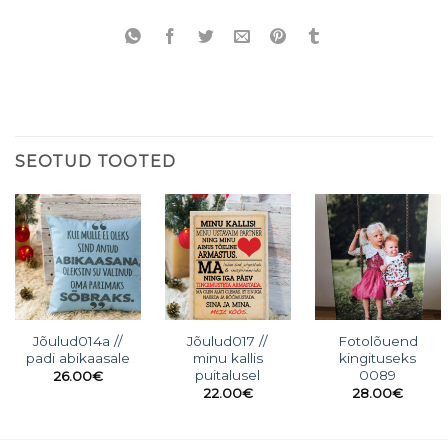
SEOTUD TOOTED
Jõulud014a //
Jõulud017 //
Fotolõuend
padi abikaasale
minu kallis
kingituseks
puitalusel
0089
26.00
€
22.00
€
28.00
€