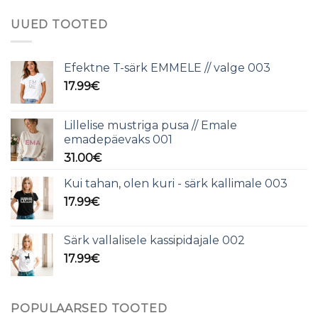
UUED TOOTED
Efektne T-särk EMMELE // valge 003
17.99
€
Lillelise mustriga pusa // Emale
emadepäevaks 001
31.00
€
Kui tahan, olen kuri - särk kallimale 003
17.99
€
Särk vallalisele kassipidajale 002
17.99
€
POPULAARSED TOOTED