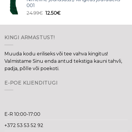
001
Algne
Current
24.99
€
12.50
€
hind
price
oli:
is:
24.99€.
12.50€.
KINGI ARMASTUST!
Muuda kodu eriliseks või tee vahva kingitus!
Valmistame Sinu enda antud tekstiga kauni tahvli,
padja, põlle või poekoti.
E-POE KLIENDITUGI
E-R 10:00-17:00
+372 53 53 52 92