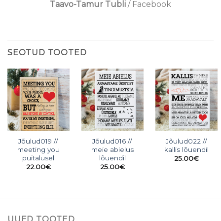
Taavo-Tamur Tubli
/
Facebook
SEOTUD TOOTED
Jõulud019 //
Jõulud016 //
Jõulud022 //
meeting you
meie abielus
kallis lõuendil
puitalusel
lõuendil
25.00
€
22.00
€
25.00
€
UUED TOOTED