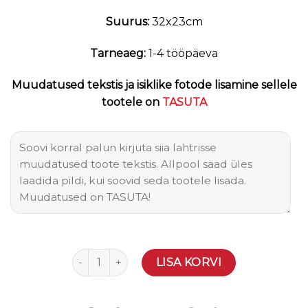
Suurus:
32x23cm
Tarneaeg:
1-4 tööpäeva
Muudatused tekstis ja isiklike fotode lisamine sellele
tootele on
TASUTA
Puidust tahvel vanavanematele 0096 kogus
LISA KORVI