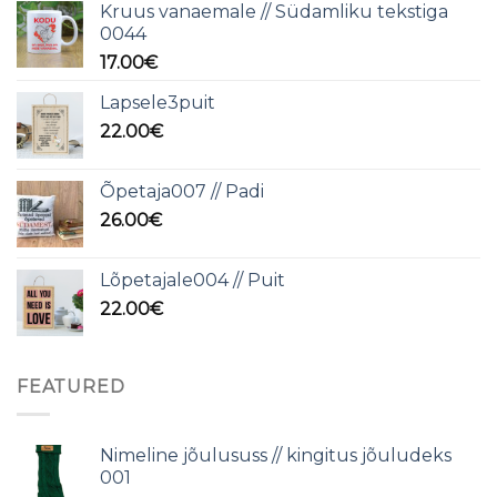
Kruus vanaemale // Südamliku tekstiga
0044
17.00
€
Lapsele3puit
22.00
€
Õpetaja007 // Padi
26.00
€
Lõpetajale004 // Puit
22.00
€
FEATURED
Nimeline jõulususs // kingitus jõuludeks
001