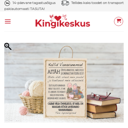
Skip
14-päevane tagastusõigus
Tellides kaks toodet on transport
pakiautomaati TASUTA!
to
content