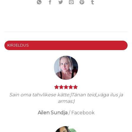
KIRJELDUS
Sain oma tahvlikese kätte:)Tänan teid,,väga ilus ja
armas:)
Ailen Sundja
/
Facebook