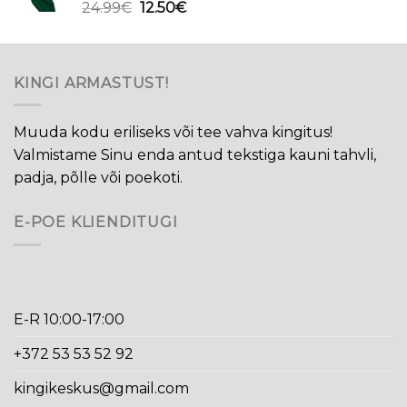
Algne
Current
24.99
€
12.50
€
hind
price
oli:
is:
24.99€.
12.50€.
KINGI ARMASTUST!
Muuda kodu eriliseks või tee vahva kingitus!
Valmistame Sinu enda antud tekstiga kauni tahvli,
padja, põlle või poekoti.
E-POE KLIENDITUGI
E-R 10:00-17:00
+372 53 53 52 92
kingikeskus@gmail.com